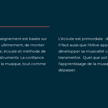
nseignement est basée sur
L’écoute est primordiale : 
e, ultimement, de monter
Il faut aussi que l’élève ap
nce, écoute et méthode de
développer sa musicalité ca
instruments. La confiance
transmettre. Quel que soit 
de la musique, tout comme
l’apprentissage de la musiq
dépasser.