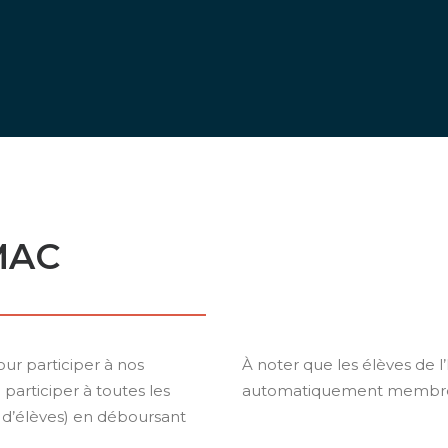
MAC
our participer à nos
À noter que les élèves de l
articiper à toutes les
automatiquement membre
ts d’élèves) en déboursant