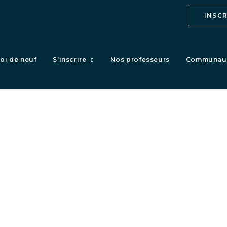
INSC
oi de neuf
S’inscrire
Nos professeurs
Communau