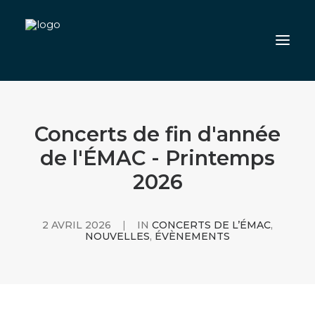
QUOI DE NEUF
Concerts de fin d'année
S’INSCRIRE
de l'ÉMAC - Printemps
NOS PROFESSEURS
2026
COMMUNAUTÉ
L’ÉCOLE
2 AVRIL 2026
|
IN
CONCERTS DE L’ÉMAC
,
CARRIÈRE
NOUVELLES
,
ÉVÈNEMENTS
NOUS JOINDRE
INSCRIVEZ-VOUS