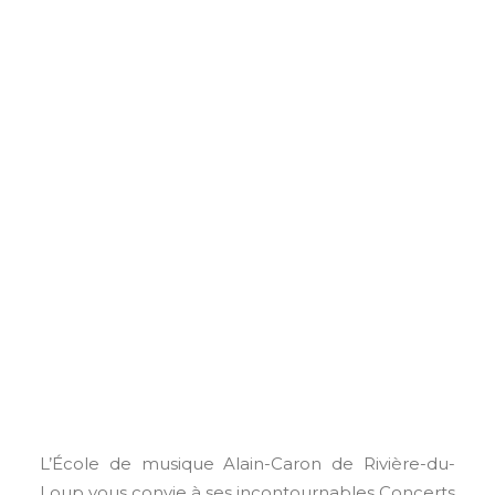
DONNEZ À L’ÉMAC
L’École de musique Alain-Caron de Rivière-du-
Loup vous convie à ses incontournables Concerts