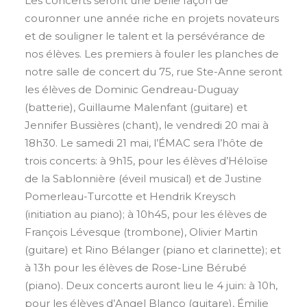
Les concerts seront une belle façon de
couronner une année riche en projets novateurs
et de souligner le talent et la persévérance de
nos élèves. Les premiers à fouler les planches de
notre salle de concert du 75, rue Ste-Anne seront
les élèves de Dominic Gendreau-Duguay
(batterie), Guillaume Malenfant (guitare) et
Jennifer Bussières (chant), le vendredi 20 mai à
18h30. Le samedi 21 mai, l’ÉMAC sera l’hôte de
trois concerts: à 9h15, pour les élèves d’Héloïse
de la Sablonnière (éveil musical) et de Justine
Pomerleau-Turcotte et Hendrik Kreysch
(initiation au piano); à 10h45, pour les élèves de
François Lévesque (trombone), Olivier Martin
(guitare) et Rino Bélanger (piano et clarinette); et
à 13h pour les élèves de Rose-Line Bérubé
(piano). Deux concerts auront lieu le 4 juin: à 10h,
pour les élèves d’Angel Blanco (guitare), Émilie