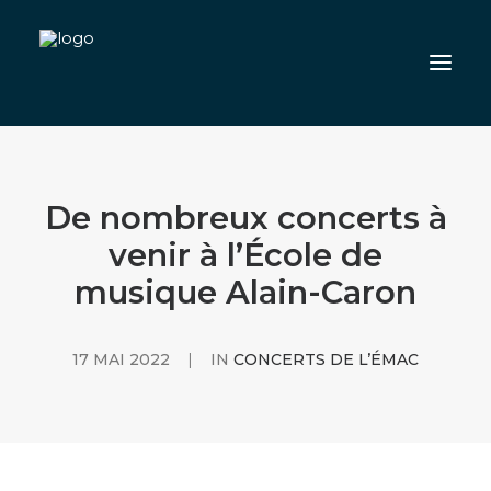
QUOI DE NEUF
De nombreux concerts à
S’INSCRIRE
venir à l’École de
NOS PROFESSEURS
COMMUNAUTÉ
musique Alain-Caron
L’ÉCOLE
CARRIÈRE
17 MAI 2022
|
IN
CONCERTS DE L’ÉMAC
NOUS JOINDRE
INSCRIVEZ-VOUS