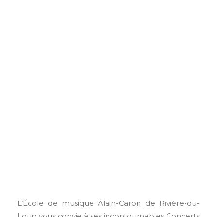
DONNEZ À L’ÉMAC
L’École de musique Alain-Caron de Rivière-du-
Loup vous convie à ses incontournables Concerts