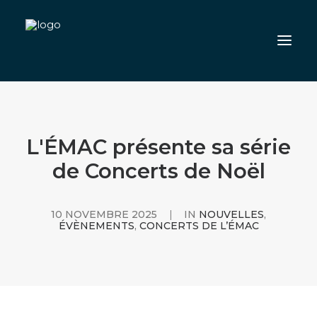
QUOI DE NEUF
S’INSCRIRE
L'ÉMAC présente sa série
NOS PROFESSEURS
de Concerts de Noël
COMMUNAUTÉ
L’ÉCOLE
10 NOVEMBRE 2025
|
IN
NOUVELLES
,
ÉVÈNEMENTS
,
CONCERTS DE L’ÉMAC
CARRIÈRE
NOUS JOINDRE
INSCRIVEZ-VOUS