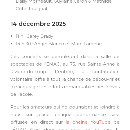
Daisy Morneault, Guylaine Caron & Mathilde
Côté-Toulgoat
14 décembre 2025
11 h : Carey Brady
14 h 30 : Angel Blanco et Marc Laroche
Ces concerts se dérouleront dans la salle de
spectacles de l’ÉMAC, au 75, rue Sainte-Anne à
Rivière-du-Loup. L’entrée, à contribution
volontaire, offre à tous la chance de découvrir et
d’encourager les efforts remarquables des élèves
de l’école.
Pour les amateurs qui ne pourraient se joindre à
nous sur place, chaque performance sera
diffusée en direct sur
la chaîne YouTube
de
l’ÉMAC. C’est donc une occasion de vivre la