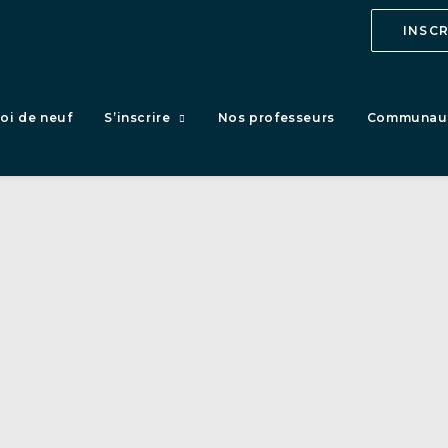
INSC
oi de neuf
S’inscrire
Nos professeurs
Communau